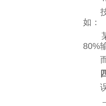
技术
如：
某1
80%
而同
误区
→ 