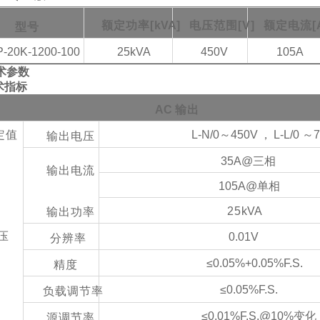
额定功率
[
kVA
]
电压范围
[V]
额定电流
[
型号
-20K-1200-100
25
kVA
450V
105A
术参数
术指标
AC
输出
定值
L-N/0～450V
，
L-L/0 ～
输出电压
35A@三相
输出电流
105A@单相
25
kVA
输出功率
压
0.01V
分辨率
≤0.05%+0.05%F.S.
精度
≤0.05%F.S.
负载调节率
≤0.01%F.S.@10%变化
源调节率