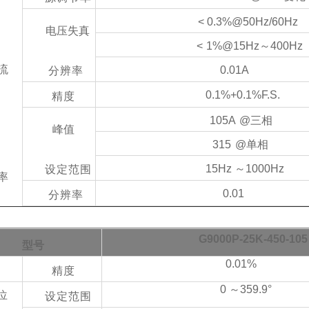
< 0.3%@50
Hz
/60
Hz
电压失真
<
1%@15
Hz
～
400
Hz
流
0.01A
分辨率
0.1%+0.1%F.S.
精度
105A
@三相
峰值
315
@单相
15
Hz
～
1000
Hz
设定范围
率
0.01
分辨率
G9000P-25K-450-105
型号
0.01%
精度
0 ～359.9°
位
设定范围