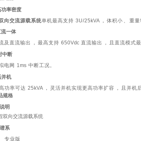
超高功率密度
双向交流源载系统
单机最高支持
3U/25
kVA
，
体积小
、
重量
交直流一体
流及直流输出
，
最高支持
650
Vdc
直流输
出
，
且直流模式
时中断
拟电网
1
ms
中断工况。
灵活并机
高功率可达
25
kVA
，
灵活并
机实现更高功率扩容
，
且并机
品规格
说明
品谱系
l
专业版