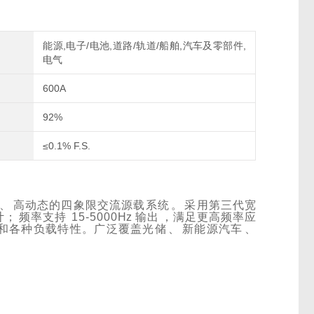
能源,电子/电池,道路/轨道/船舶,汽车及零部件,
电气
600A
92%
≤0.1% F.S.
、
高动态的四象限交流源载系统
。
采用第三代宽
计；
频率支持
15-5000
Hz
输出
，满足更高频率应
和各种负载特性。
广泛覆盖光储
、
新能源汽车
、