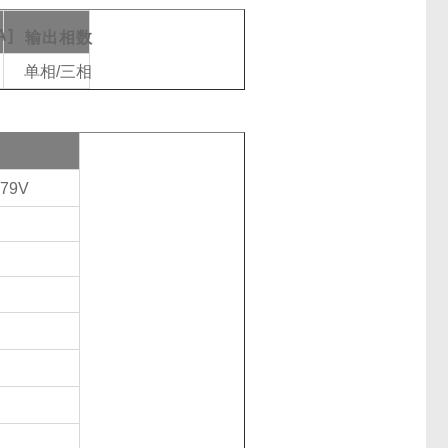
A]
输出相数
单相
/三相
779V