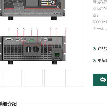
可编程双
高动态的
设计 ，
5000H
于一体 
光储 、
产品
更新
详细介绍