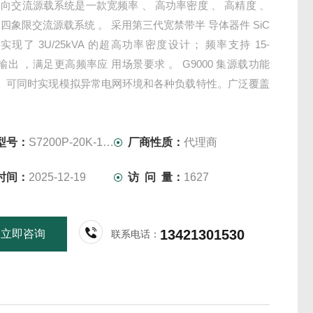
向交流源载系统是一款宽频率 、 高功率密度 、 高精度 、
四象限交流源载系统 。 采用第三代宽禁带半 导体器件 SiC
 实现了 3U/25kVA 的超高功率密度设计； 频率支持 15-
z 输出 ，满足更高频率应 用场景要求 。 G9000 集源载功能
， 可同时实现模拟异常电网环境和各种负载特性。广泛覆盖
 新能源汽车 、 交直流充
型号：
S7200P-20K-1200-100
厂商性质：
代理商
时间：
2025-12-19
访 问 量：
1627
13421301530
立即咨询
联系电话：