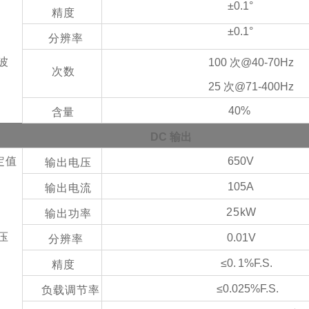
±0.1°
精度
±0.1°
分辨率
波
100 次@40-70
Hz
次数
25 次@71-400
Hz
40%
含量
DC
输出
定值
650V
输出电压
105A
输出电流
25
kW
输出功率
压
0.01V
分辨率
≤0.
1%F.S.
精度
≤0.025%F.S.
负载调节率