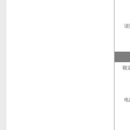
谐
额
电