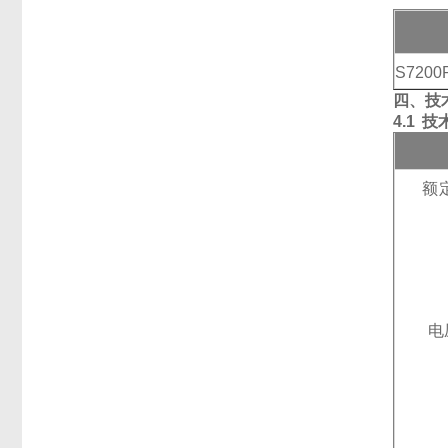
S7200P
四、技
4.1
技
额
电