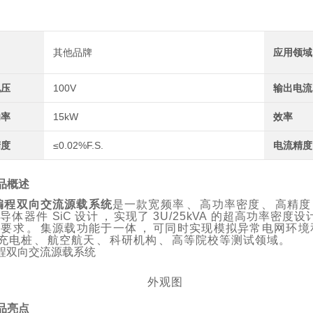
其他品牌
应用领域
电压
100V
输出电流
功率
15kW
效率
精度
≤0.02%F.S.
电流精度
品概述
编程双向交流源载系统
是一款宽频率
、
高功率密度
、
高精度
导体器件
SiC
设计
，
实现了
3U/25
kVA
的超高功率密度设
景要求
。
集源载功能于一体
，
可同时实现
模拟异常电网环境
充电桩
、
航空航天
、
科研机构
、
高等院校等测试领域。
外观图
品亮点