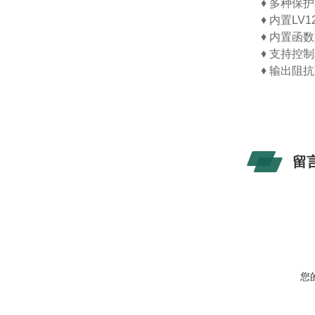
♦
多种
保护
♦
内置LV12
♦
内置函数
♦
支持控制
♦
输出阻抗
留
您