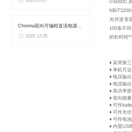
2025-12-27
IT600
NB/T320
光伏逆变器
Chroma双向可编程直流电源使用要求有哪些？
100条不
2025-12-25
的长时间*
♦
采用第三
♦
单机可达1
♦
电压输出
♦
电流输出
♦
高功率密
♦
双向能量
♦
可作bat
♦
可作光伏
♦
可作电池
♦
内置USB