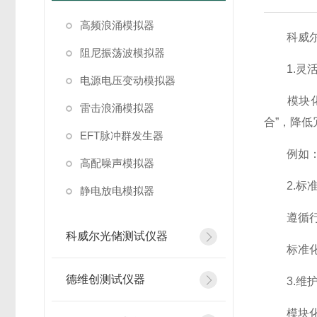
高频浪涌模拟器
科威尔双
阻尼振荡波模拟器
1.灵活
电源电压变动模拟器
模块化设
雷击浪涌模拟器
合”，降低
EFT脉冲群发生器
例如：在
高配噪声模拟器
2.标准
静电放电模拟器
遵循行业
科威尔光储测试仪器
标准化的
德维创测试仪器
3.维护
模块化结