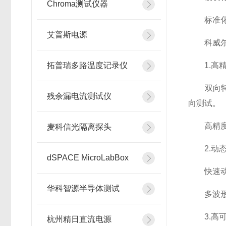
Chroma测试仪器
标准化设
艾普斯电源
科威尔双
拓普瑞多路温度记录仪
1.高精
双向特性
残余漏电流测试仪
向测试。
高精度控
麦科信光隔离探头
2.动态
dSPACE MicroLabBox
快速动态
华科智源半导体测试
多波形生
3.高可
杭州精日直流电源