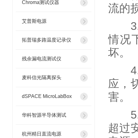
Chroma测试仪器
流的
艾普斯电源
3.
情况
拓普瑞多路温度记录仪
坏。
残余漏电流测试仪
4.
麦科信光隔离探头
应，
害。
dSPACE MicroLabBox
5.
华科智源半导体测试
超过
杭州精日直流电源