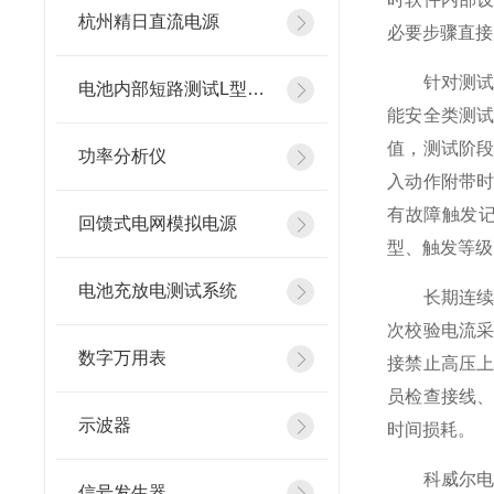
杭州精日直流电源
必要步骤直接
针对测试过
电池内部短路测试L型镍片
能安全类测
值，测试阶
功率分析仪
入动作附带
有故障触发
回馈式电网模拟电源
型、触发等级
电池充放电测试系统
长期连续运
次校验电流
数字万用表
接禁止高压
员检查接线
示波器
时间损耗。
科威尔电机
信号发生器