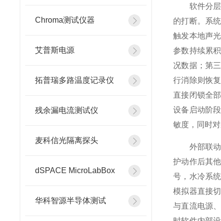
软件分层保
Chroma测试仪器
的打断。系
触发本地声
艾普斯电源
参数持续累
况数据；第
拓普瑞多路温度记录仪
行消除则恢
直接闭锁全
设备启动阶
残余漏电流测试仪
敏度，同时对
麦科信光隔离探头
外部联动保
护动作后其
dSPACE MicroLabBox
号，水冷系
模拟器直接
华科智源半导体测试
与直流电源
时软件内部