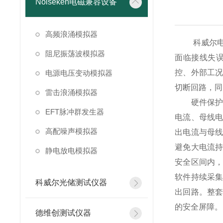
Noiseken电磁兼容设备
高频浪涌模拟器
科威尔电机
阻尼振荡波模拟器
面临接线失
控、外部工
电源电压变动模拟器
切断回路，同
雷击浪涌模拟器
硬件保护属
EFT脉冲群发生器
电流、母线
高配噪声模拟器
出电流与母
避免大电流
静电放电模拟器
安全区间内
软件持续采
科威尔光储测试仪器
出回路。整
的安全屏障。
德维创测试仪器