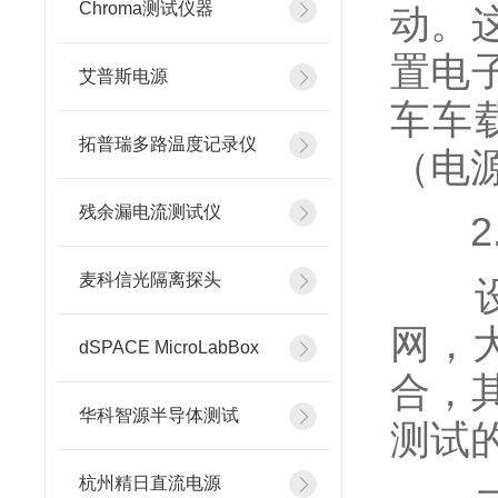
Chroma测试仪器
动。
置电
艾普斯电源
车车
拓普瑞多路温度记录仪
（电
残余漏电流测试仪
2.
麦科信光隔离探头
设备
网，
dSPACE MicroLabBox
合，
华科智源半导体测试
测试
杭州精日直流电源