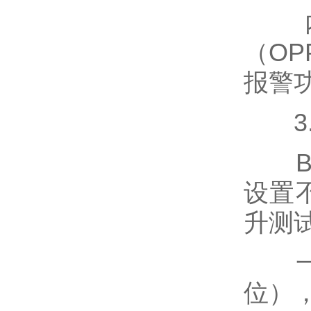
内置
（O
报警
3.
Bat
设置
升测
一键
位）