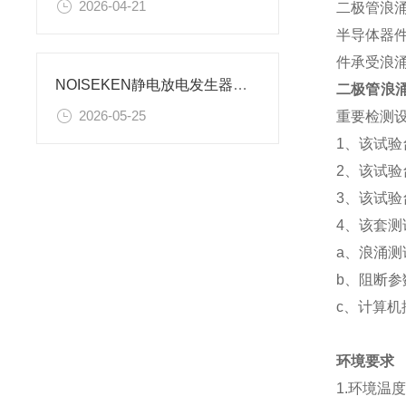
2026-04-21
二极管浪
半导体器
件承受浪
NOISEKEN静电放电发生器的设计逻辑与核心原理
二极管浪
2026-05-25
重要检测
1、该试
2、该试
3、该试验
4、该套
a、浪涌测
b、阻断参
c、计算机
环境要求
1.环境温度