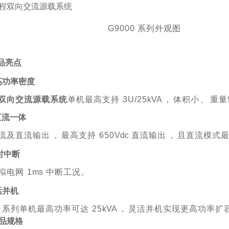
G9000 系列外观图
品亮点
超高功率密度
双向交流源载系统
单机最高支持
3U/25
kVA
，
体积小
、
重量
交直流一体
流及直流输出
，
最高支持
650
Vdc
直流输
出
，
且直流模式
时中断
拟电网
1
ms
中断工况。
灵活并机
00 系列单机最高功率可达
25
kVA
，
灵活并
机实现更高功率扩
品规格