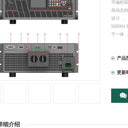
可编程双
高动态的
设计 ，
5000H
于一体 
光储 、
产品
更新
详细介绍