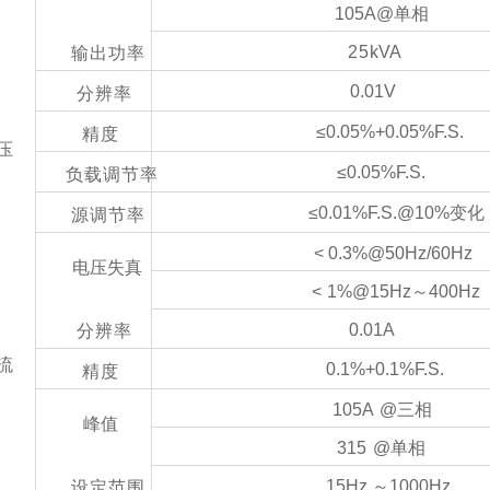
105A@单相
25
kVA
输出功率
0.01V
分辨率
≤0.05%+0.05%F.S.
精度
压
≤0.05%F.S.
负载调节率
≤0.01%F.S.@10%变化
源调节率
< 0.3%@50
Hz
/60
Hz
电压失真
<
1%@15
Hz
～
400
Hz
0.01A
分辨率
流
0.1%+0.1%F.S.
精度
105A
@三相
峰值
315
@单相
15
Hz
～
1000
Hz
设定范围