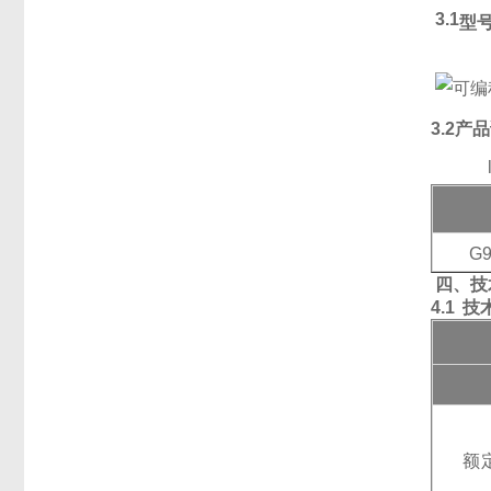
3.1
型
3.2产
G9
四、技
4.1
技
额