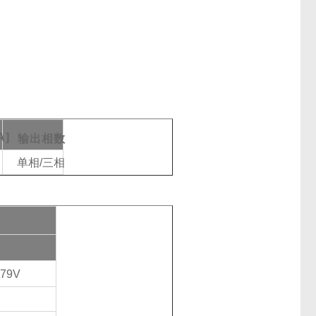
A]
输出相数
单相
/三相
779V