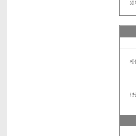
频
相
谐