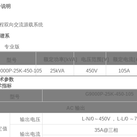
号说明
品谱系
l
专业版
额定功率
[
kVA
]
电压范围
[V]
额定电流
[
型号
000P-25K-450-105
25
kVA
450V
105A
术参数
术指标
G9000P-25K-450-105
型号
AC
输出
L-N/0～450V
，
L-L/0 ～
输出电压
定值
35A@三相
输出电流