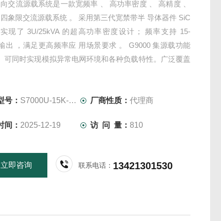
向交流源载系统是一款宽频率 、 高功率密度 、 高精度 、
四象限交流源载系统 。 采用第三代宽禁带半 导体器件 SiC
 实现了 3U/25kVA 的超高功率密度设计； 频率支持 15-
z 输出 ，满足更高频率应 用场景要求 。 G9000 集源载功能
， 可同时实现模拟异常电网环境和各种负载特性。广泛覆盖
 新能源汽车 、 交直流充
型号：
S7000U-15K-1500-0060
厂商性质：
代理商
时间：
2025-12-19
访 问 量：
810
13421301530
立即咨询
联系电话：