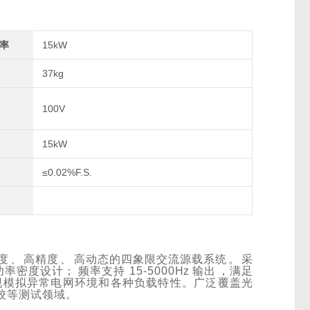
率
15kW
37kg
100V
15kW
≤0.02%F.S.
度
、
高精度
、
高动态的四象限交流源载系统
。
采
功率密度设计；
频率支持
15-5000
Hz
输出
，满足
现
模拟异常电网环境和各种负载特性。
广泛覆盖光
校等测试领域。