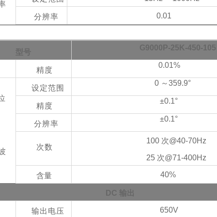
率
0.01
分辨率
G9000P-25K-450-105
型号
0.01%
精度
0 ～359.9°
设定范围
位
±0.1°
精度
±0.1°
分辨率
100 次@40-70
Hz
次数
波
25 次@71-400
Hz
40%
含量
DC
输出
650V
输出电压