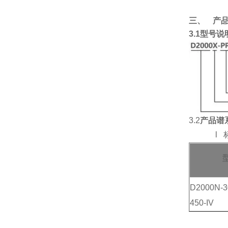
三、
产
3.1
型号说
3.2
产品谱
l
D2000N-3
450-IV