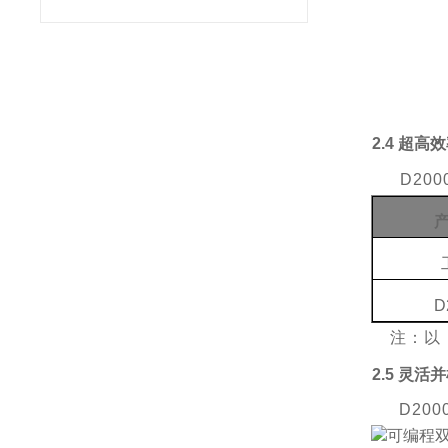
2.4 超高
D20
D
注：以
2.5 灵活
D20