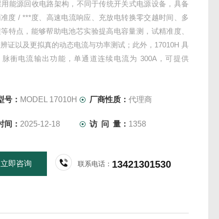
H 採用能源回收电路架构，不同于传统开关式电源设备，具备
准度 / ***度、高速电流响应、充放电转换零交越时间、多
程等特点，能够帮助电池芯实验提高电容量测，试精准度、
辨证以及更拟真的动态电流与功率测试；此外，17010H 具
0% 脉衝电流输出功能，单通道连续电流为 300A，可提供
 的 30S 脉衝测试电流，有利于功率能力与直流内阻测试此类
时间且高倍率测试电流之实验，可节省设备购置成本
型号：
MODEL 17010H
厂商性质：
代理商
时间：
2025-12-18
访 问 量：
1358
13421301530
立即咨询
联系电话：