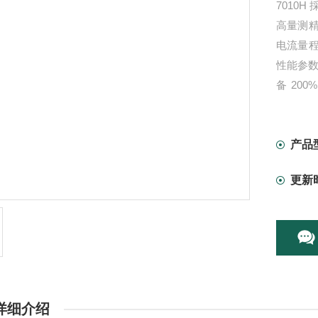
7010
高量测精
电流量
性能参数
备 20
600A
需要短
产品
更新
详细介绍