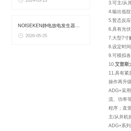
2024-03-13
3.可主/从
4.输出低纹
5.暂态反
NOISEKEN静电放电发生器的设计逻辑与核心原理
6.具有光伏
2026-05-25
7.大型7
8.设定时
9.可模拟
10.
艾普斯
11.具有
操作再升
ADG+
流、功率
程序；直
主/从并机
ADG+系