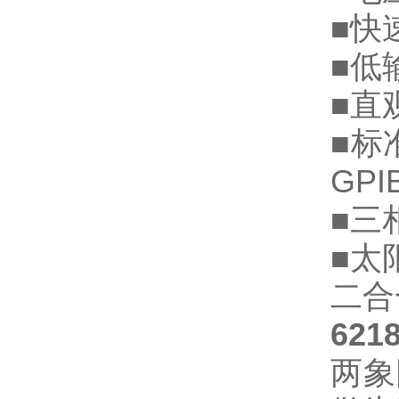
■快
■低
■直
■标
GP
■三
■太
二合
62
两象