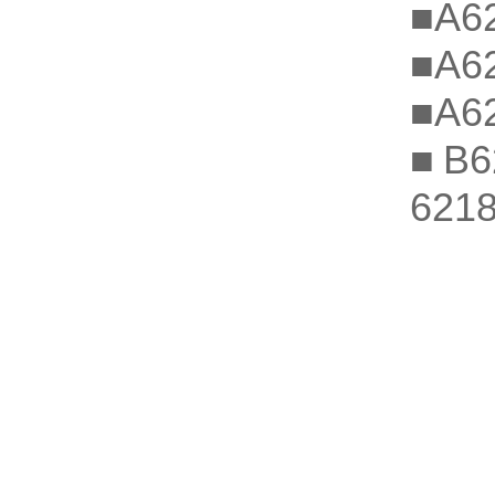
■A
■A
■A
■B
621