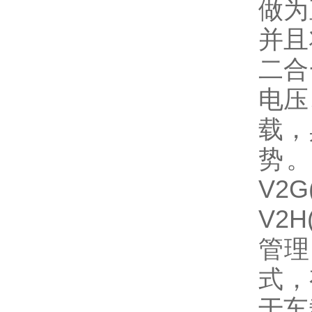
做为
并且
二合
电压
载，
势。
V2G
V2H
管理
式，
于车